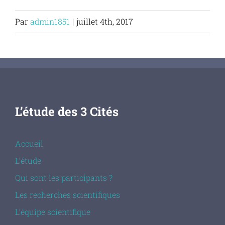
Passer
Par
admin1851
|
juillet 4th, 2017
au
contenu
L’étude des 3 Cités
Accueil
L’étude
Qui sont les participants ?
Les recherches scientifiques
L’équipe scientifique