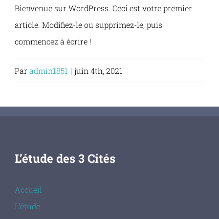
Passer
Bienvenue sur WordPress. Ceci est votre premier
au
article. Modifiez-le ou supprimez-le, puis
contenu
commencez à écrire !
Par
admin1851
|
juin 4th, 2021
L’étude des 3 Cités
Accueil
L’étude